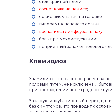
отек крайней плоти;
сохнет кожа на пенисе
;
яркие высыпания на головке;
гиперемия полового органа;
воспалился лимфоузел в паху
;
боль при мочеиспускании;
неприятный запах от полового чл
Хламидиоз
Хламидиоз – это распространенная в
половым путем, не исключена и бытов
при прохождении через родовые пут
Зачастую инкубационный период длит
без симптомов, что приводит к ослож
заключена в следующем: