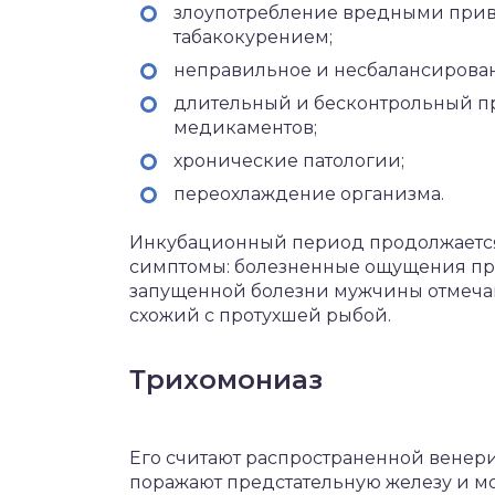
злоупотребление вредными прив
табакокурением;
неправильное и несбалансирован
длительный и бесконтрольный п
медикаментов;
хронические патологии;
переохлаждение организма.
Инкубационный период продолжается 
симптомы: болезненные ощущения при
запущенной болезни мужчины отмечаю
схожий с протухшей рыбой.
Трихомониаз
Его считают распространенной вене
поражают предстательную железу и м