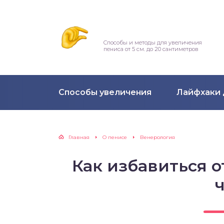
Способы и методы для увеличения
пениса от 5 см. до 20 сантиметров
Способы увеличения
Лайфхаки 
Главная
О пенисе
Венерология
Как избавиться о