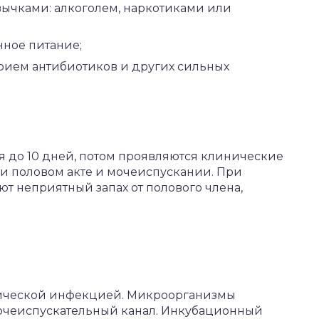
ычками: алкоголем, наркотиками или
ное питание;
рием антибиотиков и других сильных
до 10 дней, потом проявляются клинические
 половом акте и мочеиспускании. При
т неприятный запах от полового члена,
рической инфекцией. Микроорганизмы
очеиспускательный канал. Инкубационный