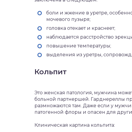
боли и жжение в уретре, особен
мочевого пузыря;
головка отекает и краснеет;
наблюдается расстройство эрекц
повышение температуры;
выделения из уретры, сопровож
Кольпит
Это женская патология, мужчина може
больной партнершей. Гарднереллы пр
размножаются там. Даже если у мужчин
патогенной флоры и опасен для друг
Клиническая картина кольпита: