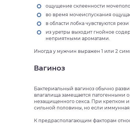
ощущение склеенности мочеполов
во время мочеиспускания ощущае
в области лобка чувствуются рези 
из уретры выходит гнойное содер
неприятными ароматами.
Иногда у мужчин выражен 1 или 2 симп
Вагиноз
Бактериальный вагиноз обычно разви
влагалища замещается патогенными 
незащищенного секса. При крепком и
сильной половины, но если иммунная 
К предрасполагающим факторам относ