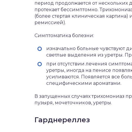
период продолжается от нескольких д
протекает бессимптомно. Трихомониаз
(более стертая клиническая картина)
ремиссией).
Симптоматика болезни:
изначально больные чувствуют 
светлые выделения из уретры. П
при отсутствии лечения симптома
уретры, иногда на пенисе появля
усиливаются. Появляется все б
специфическими ароматами.
В запущенных случаях трихомониаз пр
пузыря, мочеточников, уретры.
Гарднереллез