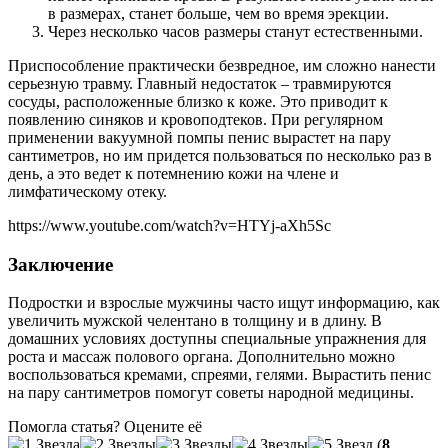
в размерах, станет больше, чем во время эрекции.
Через несколько часов размеры станут естественными.
Приспособление практически безвредное, им сложно нанести
серьезную травму. Главный недостаток – травмируются
сосуды, расположенные близко к коже. Это приводит к
появлению синяков и кровоподтеков. При регулярном
применении вакуумной помпы пенис вырастет на пару
сантиметров, но им придется пользоваться по несколько раз в
день, а это ведет к потемнению кожи на члене и
лимфатическому отеку.
https://www.youtube.com/watch?v=HTYj-aXh5Sc
Заключение
Подростки и взрослые мужчины часто ищут информацию, как
увеличить мужской челентано в толщину и в длину. В
домашних условиях доступны специальные упражнения для
роста и массаж полового органа. Дополнительно можно
воспользоваться кремами, спреями, гелями. Вырастить пенис
на пару сантиметров помогут советы народной медицины.
Помогла статья? Оцените её
(
8