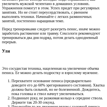
увеличить мужской челентано в домашних условиях.
Упражнения помогут в этом. Успех придет при регулярных
занятиях. Но не стоит переусердствовать, с рвением
выполнять техники. Начинайте с легких разминочных
занятий, постепенно наращивая темп.
Перед тренировками следует разогреть пенис, иначе можно
заработать растяжение или травму. Сексологи рекомендуют
тренироваться два дня подряд, потом делать однодневный
перерыв.
Ули
Это сосудистая техника, нацеленная на увеличение объема
пениса. Ее можно делать подростку и взрослому мужчине.
Перехватите основание пениса (предварительно
доведите его до 60% эрегированного состояния). Хватка
должна быть сильной, но не болезненной. Дождитесь,
пока головка и ствол начнут увеличиваться.
Подвиньте руку, не разжимая кольцо к середине ствола.
Держите так 20-30 секунд.
Проделайте то же движения рядом с головкой пениса.