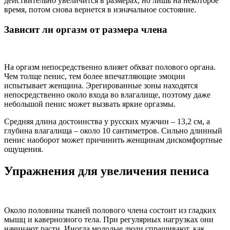
действительно увеличится в размерах, но лишь на некоторое
время, потом снова вернется в изначальное состояние.
Зависит ли оргазм от размера члена
На оргазм непосредственно влияет обхват полового органа.
Чем толще пенис, тем более впечатляющие эмоции
испытывает женщина. Эрегированные зоны находятся
непосредственно около входа во влагалище, поэтому даже
небольшой пенис может вызвать яркие оргазмы.
Средняя длина достоинства у русских мужчин – 13,2 см, а
глубина влагалища – около 10 сантиметров. Сильно длинный
пенис наоборот может причинить женщинам дискомфортные
ощущения.
Упражнения для увеличения пениса
Около половины тканей полового члена состоит из гладких
мышц и кавернозного тела. При регулярных нагрузках они
начинают расти. Иногда молодые люди спрашивают, как