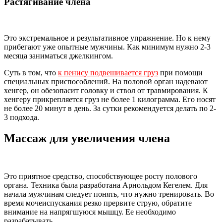
Растягивание члена
Это экстремальное и результативное упражнение. Но к нему
прибегают уже опытные мужчины. Как минимум нужно 2-3
месяца заниматься джелкингом.
Суть в том, что
к пенису подвешивается груз
при помощи
специальных приспособлений. На половой орган надевают
хенгер, он обезопасит головку и ствол от травмирования. К
хенгеру прикрепляется груз не более 1 килограмма. Его носят
не более 20 минут в день. За сутки рекомендуется делать по 2-
3 подхода.
Массаж для увеличения члена
Это приятное средство, способствующее росту полового
органа. Техника была разработана Арнольдом Кегелем. Для
начала мужчинам следует понять, что нужно тренировать. Во
время мочеиспускания резко прервите струю, обратите
внимание на напрягшуюся мышцу. Ее необходимо
разрабатывать.