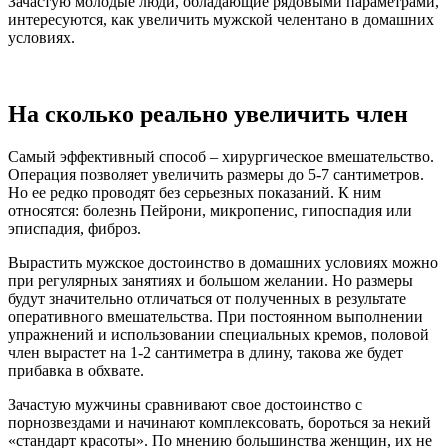
Зачастую молодые люди, обладающие рядовыми параметрами,
интересуются, как увеличить мужской челентано в домашних
условиях.
На сколько реально увеличить член
Самый эффективный способ – хирургическое вмешательство.
Операция позволяет увеличить размеры до 5-7 сантиметров.
Но ее редко проводят без серьезных показаний. К ним
относятся: болезнь Пейрони, микропенис, гипоспадия или
эписпадия, фиброз.
Вырастить мужское достоинство в домашних условиях можно
при регулярных занятиях и большом желании. Но размеры
будут значительно отличаться от полученных в результате
оперативного вмешательства. При постоянном выполнении
упражнений и использовании специальных кремов, половой
член вырастет на 1-2 сантиметра в длину, такова же будет
прибавка в обхвате.
Зачастую мужчины сравнивают свое достоинство с
порнозвездами и начинают комплексовать, бороться за некий
«стандарт красоты». По мнению большинства женщин, их не