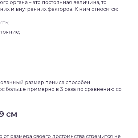
о органа – это постоянная величина, то
них и внутренних факторов. К ним относятся:
сть;
тояние;
рованный размер пениса способен
ос больше примерно в 3 раза по сравнению со
9 см
от размера своего достоинства стремится не