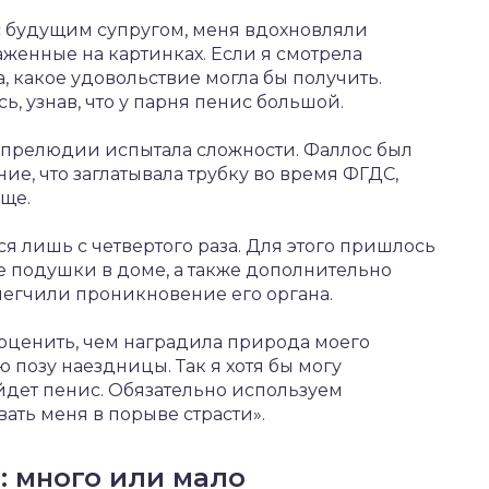
 с будущим супругом, меня вдохновляли
женные на картинках. Если я смотрела
, какое удовольствие могла бы получить.
ь, узнав, что у парня пенис большой.
 прелюдии испытала сложности. Фаллос был
, что заглатывала трубку во время ФГДС,
лще.
лся лишь с четвертого раза. Для этого пришлось
е подушки в доме, а также дополнительно
легчили проникновение его органа.
 оценить, чем наградила природа моего
ю позу наездницы. Так я хотя бы могу
айдет пенис. Обязательно используем
ать меня в порыве страсти».
: много или мало