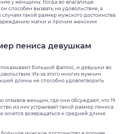
ение у женщины. Когда во влагалище
он способен вызвать не удовольствие, а
 случаях такой размер мужского достоинства
овреждению матки и прочим женским
змер пениса девушкам
показывают большой фаллос, и девушки во
овольствие. Из-за этого многих мужчин
ньшей длины не способно удовлетворить
 отзывов женщин, где они обсуждают, что 19
ство из них устраивает такой размер пениса.
не хочется возвращаться к средней длине
о большое мужское достоинство в порыве