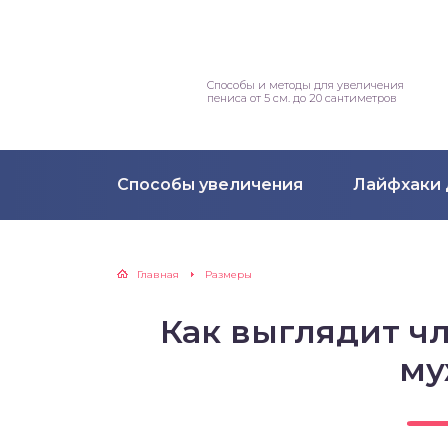
Способы и методы для увеличения
пениса от 5 см. до 20 сантиметров
Способы увеличения
Лайфхаки 
Главная
Размеры
Как выглядит чл
му