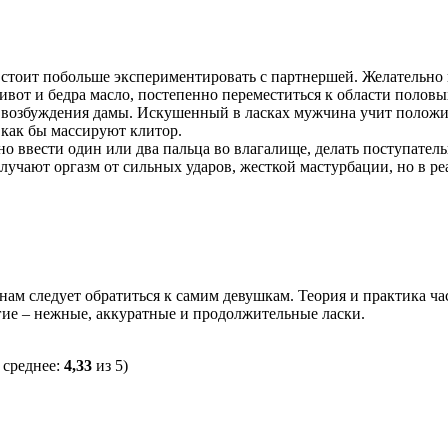
у, стоит побольше экспериментировать с партнершей. Желательно 
вот и бедра масло, постепенно переместиться к области половы
 возбуждения дамы. Искушенный в ласках мужчина учит положит
 как бы массируют клитор.
но ввести один или два пальца во влагалище, делать поступате
учают оргазм от сильных ударов, жесткой мастурбации, но в ре
нам следует обратиться к самим девушкам. Теория и практика ч
гие – нежные, аккуратные и продолжительные ласки.
 среднее:
4,33
из 5)