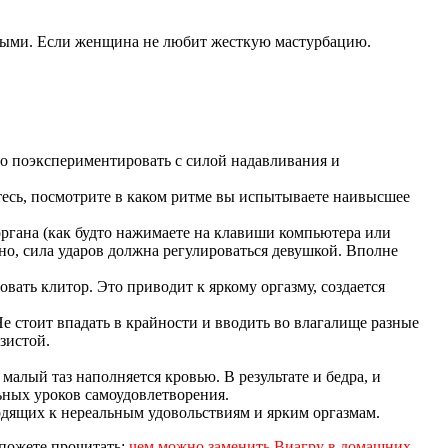
жными. Если женщина не любит жесткую мастурбацию.
о поэкспериментировать с силой надавливания и
йтесь, посмотрите в каком ритме вы испытываете наивысшее
органа (как будто нажимаете на клавиши компьютера или
чно, сила ударов должна регулироваться девушкой. Вполне
вать клитор. Это приводит к яркому оргазму, создается
е стоит впадать в крайности и вводить во влагалище разные
зистой.
алый таз наполняется кровью. В результате и бедра, и
ьных уроков самоудовлетворения.
одящих к нереальным удовольствиям и ярким оргазмам.
 пожете прочитать:
чем можно заменить Виагру в домашних