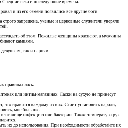
в Средние века и последующие времена.
ровал и из его семени появились все другие боги.
а строго запрещена, ученые и церковные служители уверяли,
тей.
я рассуждать об этом. Пожилые женщины краснеют, а мужчины
забивают камнями.
 девушкам, так и парням.
х правилах ласк.
аптеках или интим-магазинах. Ласки на сухую не принесут
т, что нравится каждому из них. Стоит установить пароли,
овись, мне больно».
о влагалище инфекцию или бактерии. Также температура рук
парится.
ть их до использования. При необходимости обработайте их