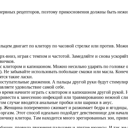
ше нервных рецепторов, поэтому прикосновения должны быть не
льцем двигает по клитору по часовой стрелке или против. Можн
х-вниз, играя с темпом и частотой. Замедляйте и снова ускоря
овичков.
 с клитором и капюшоном. Можно несильно ударять по головке 
о). Не забывайте использовать побольше смазки или масла. Коне
тся такие ласки.
оступательные движения. А пальцы другой руки будут стимулиро
авляете удовольствие самой себе.
о время начните играть с клитором и капюшоном другой рукой. Н
привести к занесению инфекций или травмированию нежной сли
том случае вводятся анальные пробки или шарики в анус.
у. Женщина попеременно сжимает и разжимает бедра и ягодицы, м
 оргазм. Этот способ идеально подойдет девственнице для начал
ончику клитора. Там находится много эрегированных зон, прив
рбации, правила движения пальцами и другие нюансы. И так-же