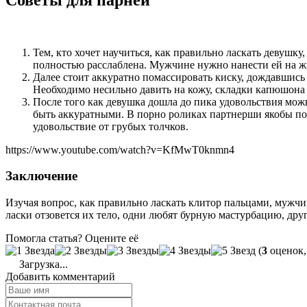
Тем, кто хочет научиться, как правильно ласкать девушк
полностью расслаблена. Мужчине нужно нанести ей на жи
Далее стоит аккуратно помассировать киску, дождавшись
Необходимо несильно давить на кожу, складки капюшона
После того как девушка дошла до пика удовольствия мож
быть аккуратными. В порно роликах партнерши якобы пол
удовольствие от грубых толчков.
https://www.youtube.com/watch?v=KfMwT0knmn4
Заключение
Изучая вопрос, как правильно ласкать клитор пальцами, мужчи
ласки отзовется их тело, одни любят бурную мастурбацию, дру
Помогла статья? Оцените её
(
3
оценок,
Загрузка...
Добавить комментарий