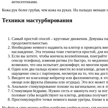
антисептиками.
Кожа рук более грубая, чем кожа на руках. На пальцах мень
Техники мастурбирования
Самый простой способ – круговые движения. Девушка па
продолжительностью.
Необходимо немного надавить на клитор и проводить ввер
наслаждение. Эта техника тоже считается простой, для н
Если вы хотите, чтобы кончила возлюбленная, поиграйте
сенсор телефона), изменяя ритмы (то быстро, то медленн
возможно, что она испытает дискомфорт, но многим нравя
Один или два пальца нужно ввести во влагалище, делая п
ощущение секса с партнером, несмотря на то, что вы дост
Введите во влагалище вибратор или фаллоимитатор, в эт
овощи или фрукты (бананы или огурцы). Это все может 
Анальное стимулирование похоже на вагинальное, но в э
Стимуляция бедрами. Нужно сесть и закинуть ногу за ног
половые губы воздействуют на клитор, девушка получает
Простимулируйте точки немного выше уретры, ближе к к
На фото в сети можно найти наиболее удобные позы для масту