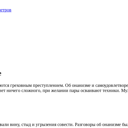
метров
е
таются греховным преступлением. Об онанизме и самоудовлетвор
 нет ничего сложного, при желании пары осваивают техники. Му
овали вину, стыд и угрызения совести. Разговоры об онанизме б