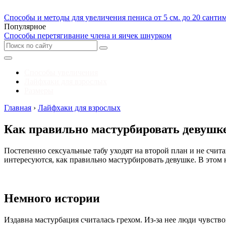
Способы и методы для увеличения пениса от 5 см. до 20 санти
Популярное
Способы перетягивание члена и яичек шнурком
Способы увеличения
Лайфхаки для взрослых
Размеры
Главная
›
Лайфхаки для взрослых
Как правильно мастурбировать девушк
Постепенно сексуальные табу уходят на второй план и не счи
интересуются, как правильно мастурбировать девушке. В этом
Немного истории
Издавна мастурбация считалась грехом. Из-за нее люди чувств