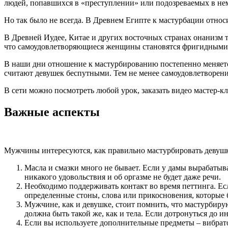
людей, попавшихся в «преступлении» или подозреваемых в не
Но так было не всегда. В Древнем Египте к мастурбации относ
В Древней Иудее, Китае и других восточных странах онанизм 
что самоудовлетворяющиеся женщины становятся фригидными,
В наши дни отношение к мастурбированию постепенно меняется
считают девушек беспутными. Тем не менее самоудовлетворение
В сети можно посмотреть любой урок, заказать видео мастер-к
Важные аспекты
Мужчины интересуются, как правильно мастурбировать девушке
Масла и смазки много не бывает. Если у дамы вырабатыв
никакого удовольствия и об оргазме не будет даже речи.
Необходимо поддерживать контакт во время петтинга. Есл
определенные стоны, слова или прикосновения, которые 
Мужчине, как и девушке, стоит помнить, что мастурбиру
должна быть такой же, как и тела. Если дотронуться до 
Если вы используете дополнительные предметы – вибрат