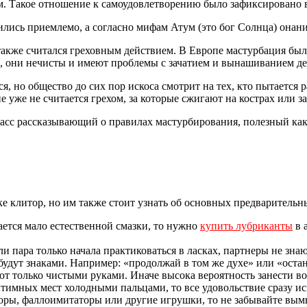
м. Такое отношение к самоудовлетворению было зафиксировано 
ились приемлемо, а согласно мифам Атум (это бог Солнца) онани
также считался греховным действием. В Европе мастурбация был
 они нечисты и имеют проблемы с зачатием и вынашиванием де
, но общество до сих пор искоса смотрит на тех, кто пытаетс
 уже не считается грехом, за которые сжигают на кострах или 
ласс рассказывающий о правилах мастурбирования, полезный как
 клитор, но им также стоит узнать об основных предварительны
ается мало естественной смазки, то нужно
купить лубриканты
в 
и пара только начала практиковаться в ласках, партнеры не знаю
будут знаками. Например: «продолжай в том же духе» или «остан
ют только чистыми руками. Иначе высока вероятность занести в
интимных мест холодными пальцами, то все удовольствие сразу ис
оры, фаллоимитаторы или другие игрушки, то не забывайте вымы