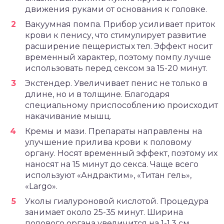
движения руками от основания к головке.
Вакуумная помпа. Прибор усиливает приток
крови к пенису, что стимулирует развитие
расширение пещеристых тел. Эффект носит
временный характер, поэтому помпу лучше
использовать перед сексом за 15-20 минут.
Экстендер. Увеличивает пенис не только в
длине, но и в толщине. Благодаря
специальному приспособлению происходит
накачивание мышц.
Кремы и мази. Препараты направлены на
улучшение прилива крови к половому
органу. Носят временный эффект, поэтому их
наносят на 15 минут до секса. Чаще всего
используют «Андрактим», «Титан гель»,
«Largo».
Уколы гиалуроновой кислотой. Процедура
занимает около 25-35 минут. Ширина
полового органа увеличится на 1-1,3 см.