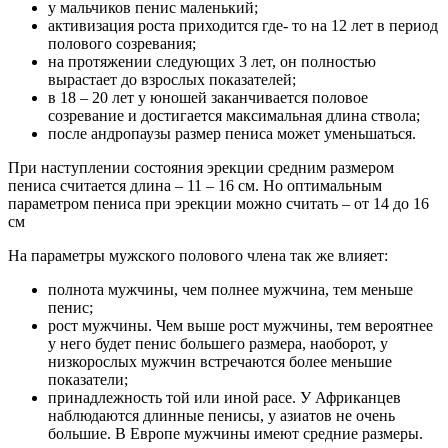
у мальчиков пенис маленький;
активизация роста приходится где- то на 12 лет в период
полового созревания;
на протяжении следующих 3 лет, он полностью
вырастает до взрослых показателей;
в 18 – 20 лет у юношей заканчивается половое
созревание и достигается максимальная длина ствола;
после андропаузы размер пениса может уменьшаться.
При наступлении состояния эрекции средним размером
пениса считается длина – 11 – 16 см. Но оптимальным
параметром пениса при эрекции можно считать – от 14 до 16
см
На параметры мужского полового члена так же влияет:
полнота мужчины, чем полнее мужчина, тем меньше
пенис;
рост мужчины. Чем выше рост мужчины, тем вероятнее
у него будет пенис большего размера, наоборот, у
низкорослых мужчин встречаются более меньшие
показатели;
принадлежность той или иной расе. У Африканцев
наблюдаются длинные пенисы, у азиатов не очень
большие. В Европе мужчины имеют средние размеры.