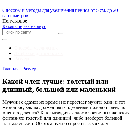
Способы и методы для увеличения пениса от 5 см. до 20
сантиметров
Популярное
Какая сперма на вкус
Способы увеличения
Лайфхаки для взрослых
Размеры
Главная
›
Размеры
Какой член лучше: толстый или
длинный, большой или маленький
Мужчин с адамовых времен не перестает мучить один и тот
же вопрос, каким должен быть идеальный половой член, по
мнению девушек? Как выглядит фаллос в эротичных женских
фантазиях: толстый или длинный, либо наоборот большой
или маленький. Об этом нужно спросить самих дам.