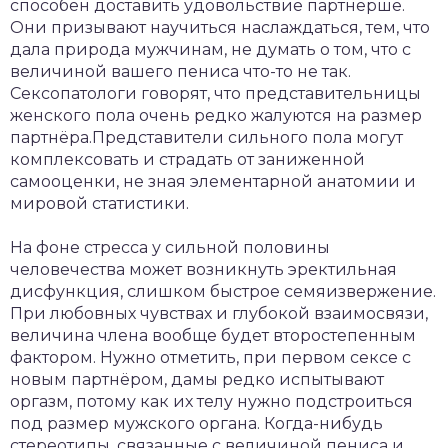
способен доставить удовольствие партнёрше.
Они призывают научиться наслаждаться, тем, что
дала природа мужчинам, не думать о том, что с
величиной вашего пениса что-то не так.
Сексопатологи говорят, что представительницы
женского пола очень редко жалуются на размер
партнёра.Представители сильного пола могут
комплексовать и страдать от заниженной
самооценки, не зная элементарной анатомии и
мировой статистики.
На фоне стресса у сильной половины
человечества может возникнуть эректильная
дисфункция, слишком быстрое семяизвержение.
При любовных чувствах и глубокой взаимосвязи,
величина члена вообще будет второстепенным
фактором. Нужно отметить, при первом сексе с
новым партнёром, дамы редко испытывают
оргазм, потому как их телу нужно подстроиться
под размер мужского органа. Когда-нибудь
стереотипы, связанные с величиной пениса и