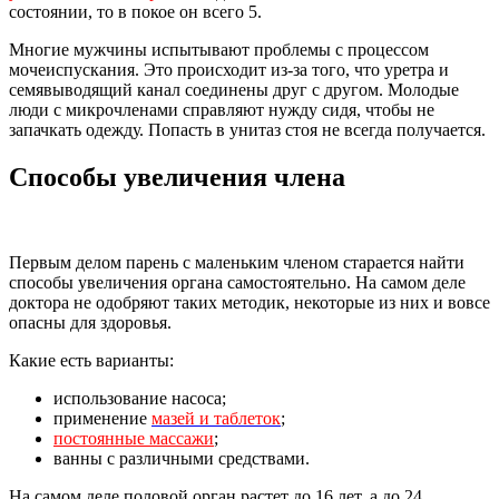
состоянии, то в покое он всего 5.
Многие мужчины испытывают проблемы с процессом
мочеиспускания. Это происходит из-за того, что уретра и
семявыводящий канал соединены друг с другом. Молодые
люди с микрочленами справляют нужду сидя, чтобы не
запачкать одежду. Попасть в унитаз стоя не всегда получается.
Способы увеличения члена
Первым делом парень с маленьким членом старается найти
способы увеличения органа самостоятельно. На самом деле
доктора не одобряют таких методик, некоторые из них и вовсе
опасны для здоровья.
Какие есть варианты:
использование насоса;
применение
мазей и таблеток
;
постоянные массажи
;
ванны с различными средствами.
На самом деле половой орган растет до 16 лет, а до 24