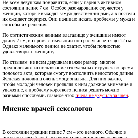
Не всем девушкам понравится, если у парня в активном
состоянии пенис 7 см. Особое разочарование случается у
женщин, которые выходят замуж девственницами, а в постели
их ожидает сюрприз. Они начинаю искать проблемы у мужа и
способы их решения.
По статистическим данным влагалище у женщины имеют
длину 7 см, во время стимуляции оно растягивается до 12 см.
Однако маленького пениса не хватит, чтобы полностью
удовлетворить женщину.
По отзывам, не всем девушкам важен размер, многие
предпочитают использование сексуальных игрушек во время
полового акта, которые смогут восполнить недостаток длины.
Женская половина очень эмоциональна. Для них важно,
чтобы молодой человек проявлял к ним должное внимание и
уважение, а проблему короткого пениса решить можно
разными способами, главное чтоб
пчела не укусила за член
.
Мнение врачей сексологов
В состоянии эрекции пенис 7 см – это немного. Обычно в
покое он всего 5 см. Сексологи советуют в первую очередь