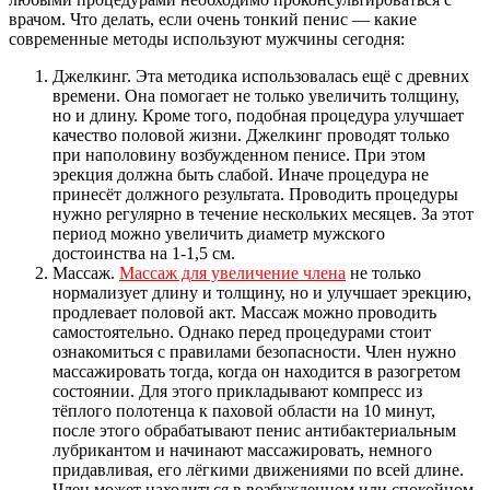
врачом. Что делать, если очень тонкий пенис — какие
современные методы используют мужчины сегодня:
Джелкинг. Эта методика использовалась ещё с древних
времени. Она помогает не только увеличить толщину,
но и длину. Кроме того, подобная процедура улучшает
качество половой жизни. Джелкинг проводят только
при наполовину возбужденном пенисе. При этом
эрекция должна быть слабой. Иначе процедура не
принесёт должного результата. Проводить процедуры
нужно регулярно в течение нескольких месяцев. За этот
период можно увеличить диаметр мужского
достоинства на 1-1,5 см.
Массаж.
Массаж для увеличение члена
не только
нормализует длину и толщину, но и улучшает эрекцию,
продлевает половой акт. Массаж можно проводить
самостоятельно. Однако перед процедурами стоит
ознакомиться с правилами безопасности. Член нужно
массажировать тогда, когда он находится в разогретом
состоянии. Для этого прикладывают компресс из
тёплого полотенца к паховой области на 10 минут,
после этого обрабатывают пенис антибактериальным
лубрикантом и начинают массажировать, немного
придавливая, его лёгкими движениями по всей длине.
Член может находиться в возбужденном или спокойном