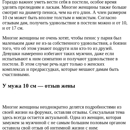
Гораздо важнее уметь вести себя в постели, особое время
уделять прелюдиям и ласкам. Многие женщины также больше
смотрят на диаметр пениса, чем на его длин. А член размером
10 см может быть вполне толстым и мясистым. Согласно
отзывам дам, получить удовольствие в постели можно и от 10,
и от 17 см.
Многие женщины не очень хотят, чтобы пенис у парня был
маленьким даже не из-за собственного удовольствия, а боязни
того, что об этом узнают подруги или кто-то из друзей.
Девушки намеренно избегают таких мужчин, даже если
испытывают к ним симпатию и получают удовольствие в
постели. В этом случае речь идет только о женских
комплексах и предрассудках, которые мешают дамам быть
счастливыми.
У мужа 10 см — отзыв жены
Многие женщины неоднократно делятся подробностями из
своей жизни на форумах, оставляя отзывы. Сексуальная тема
здесь всегда остается актуальной. Одна из женщин, которая
замужем за мужчиной с не самым большим половым органом
оставила свой отзыв об интимной жизни с ним: