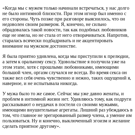
«Когда мы с мужем только начинали встречаться, у нас долго
не было интимной близости. При этом игнор был именно с
его стороны. Чуть позже при разговоре выяснилось, что он
недоволен своим размером. Я, конечно, не сильно
обрадовалась такой новости, так как подобных любовников
еще не имела, но не стала от него отворачиваться. Напротив,
старалась всячески подбадривать и не акцентировать
внимание на мужском достоинстве.
Я была приятно удивлена, когда мы приступили к прелюдии,
а затем к оральному сексу. Удовольствие я получила уже на
этом этапе, хотя с прошлыми любовниками, имеющими
большой член, оргазм случался не всегда. Во время секса он
также вел себя очень чувственно и нежно, таких ощущений я,
наверное, и не испытывала никогда.
У мужа было то же самое. Сейчас мы уже давно женаты, и
проблем в интимной жизни нет. Удивляюсь тому, как подруги
рассказывают о неудачах в постели со своими мужьями,
имеющими внушительные агрегаты. Лишний раз убеждаюсь в
том, что главное не эрегированный размер члена, а умение им
пользоваться. Ну и конечно, выключенный эгоизм и желание
сделать приятное другому».