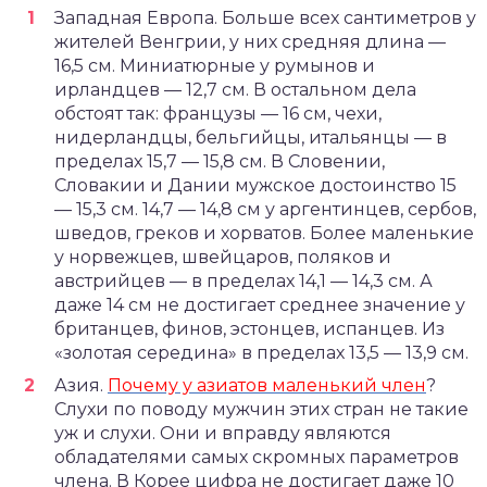
Западная Европа. Больше всех сантиметров у
жителей Венгрии, у них средняя длина —
16,5 см. Миниатюрные у румынов и
ирландцев — 12,7 см. В остальном дела
обстоят так: французы — 16 см, чехи,
нидерландцы, бельгийцы, итальянцы — в
пределах 15,7 — 15,8 см. В Словении,
Словакии и Дании мужское достоинство 15
— 15,3 см. 14,7 — 14,8 см у аргентинцев, сербов,
шведов, греков и хорватов. Более маленькие
у норвежцев, швейцаров, поляков и
австрийцев — в пределах 14,1 — 14,3 см. А
даже 14 см не достигает среднее значение у
британцев, финов, эстонцев, испанцев. Из
«золотая середина» в пределах 13,5 — 13,9 см.
Азия.
Почему у азиатов маленький член
?
Слухи по поводу мужчин этих стран не такие
уж и слухи. Они и вправду являются
обладателями самых скромных параметров
члена. В Корее цифра не достигает даже 10