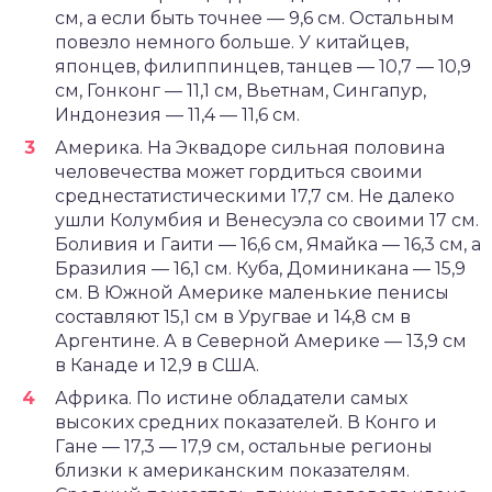
см, а если быть точнее — 9,6 см. Остальным
повезло немного больше. У китайцев,
японцев, филиппинцев, танцев — 10,7 — 10,9
см, Гонконг — 11,1 см, Вьетнам, Сингапур,
Индонезия — 11,4 — 11,6 см.
Америка. На Эквадоре сильная половина
человечества может гордиться своими
среднестатистическими 17,7 см. Не далеко
ушли Колумбия и Венесуэла со своими 17 см.
Боливия и Гаити — 16,6 см, Ямайка — 16,3 см, а
Бразилия — 16,1 см. Куба, Доминикана — 15,9
см. В Южной Америке маленькие пенисы
составляют 15,1 см в Уругвае и 14,8 см в
Аргентине. А в Северной Америке — 13,9 см
в Канаде и 12,9 в США.
Африка. По истине обладатели самых
высоких средних показателей. В Конго и
Гане — 17,3 — 17,9 см, остальные регионы
близки к американским показателям.